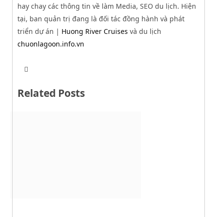
hay chay các thông tin về làm Media, SEO du lịch. Hiện
tại, ban quản trị đang là đối tác đồng hành và phát
triển dự án |
Huong River Cruises
và du lịch
chuonlagoon.info.vn
T
W
w
e
i
b
t
Related Posts
s
t
i
e
t
r
e