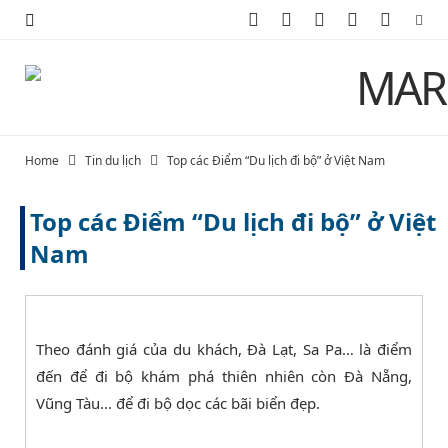
F
X
I
P
Y
a
(
n
i
o
c
T
s
n
u
e
w
t
t
T
Home
Tin du lịch
Top các Điểm “Du lịch đi bộ” ở Việt Nam
b
i
a
e
u
Top các Điểm “Du lịch đi bộ” ở Việt
o
t
g
r
b
Nam
o
t
r
e
e
k
e
a
s
r
m
t
Theo đánh giá của du khách, Đà Lạt, Sa Pa… là điểm
đến để đi bộ khám phá thiên nhiên còn Đà Nẵng,
)
Vũng Tàu… để đi bộ dọc các bãi biển đẹp.