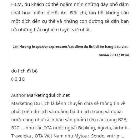
HCM, du khách có thể ngắm nhìn những dãy phố đậm
chất hoài niệm ở Hội An. Đôi khi, tản bộ không cần
một đích đến cụ thể và những con đường sẽ dẫn bạn
tới những trải nghiệm tuyệt vời nhất.
Lan Hương https://vnexpress.net/cac-diem-du-lich-di-bo-hang-dau-viet-
nam-4333137.html
du lịch đi bộ
0
Author
Marketingdulich.net
Marketing Du Lịch là kênh chuyên chia sẻ thông tin về
phát triển du lịch và quảng bá du lịch trong và ngoài
nước cũng như cách bán sản phẩm trên các trang B2B,
B2C ... như các OTA nước ngoài Booking, Agoda, airbnb,
Traveloka , OTA Việt Nam như Mytour, Sendo, vntrip ...