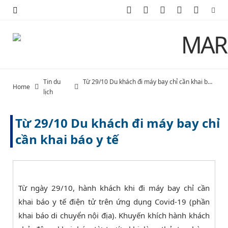
F
X
I
P
Y
a
(
n
i
o
c
T
s
n
u
e
w
t
t
T
Tin du
Từ 29/10 Du khách đi máy bay chỉ cần khai báo y tế
Home
b
i
a
e
u
lịch
o
t
g
r
b
Từ 29/10 Du khách đi máy bay chỉ
o
t
r
e
e
cần khai báo y tế
k
e
a
s
r
m
t
Từ ngày 29/10, hành khách khi đi máy bay chỉ cần
)
khai báo y tế điện tử trên ứng dụng Covid-19 (phần
khai báo di chuyển nội địa). Khuyến khích hành khách