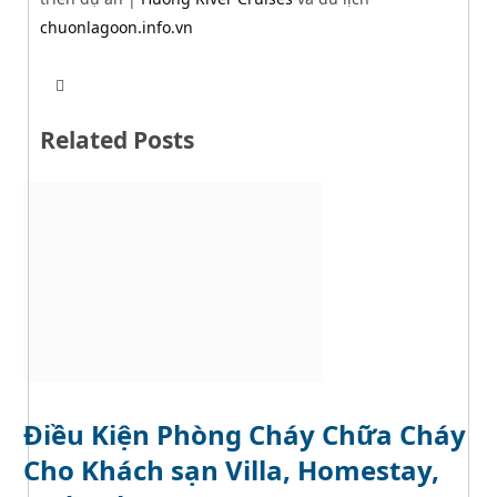
chuonlagoon.info.vn
T
W
w
e
i
b
t
Related Posts
s
t
i
e
t
r
e
Điều Kiện Phòng Cháy Chữa Cháy
Cho Khách sạn Villa, Homestay,