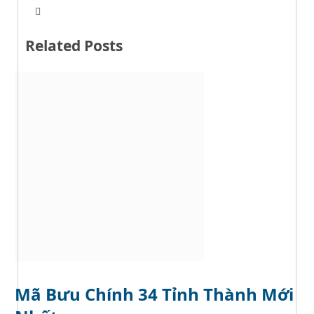
T
W
w
e
i
b
t
Related Posts
s
t
i
e
t
r
e
Mã Bưu Chính 34 Tỉnh Thành Mới