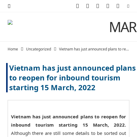
F
X
I
P
Y
a
(
n
i
o
c
T
s
n
u
e
w
t
t
T
Home
Uncategorized
Vietnam has just announced plans to reopen for inbound tourism starting 15 March, 2022
b
i
a
e
u
Vietnam has just announced plans
o
t
g
r
b
to reopen for inbound tourism
o
t
r
e
e
starting 15 March, 2022
k
e
a
s
r
m
t
)
Vietnam has just announced plans to reopen for
inbound tourism starting 15 March, 2022.
Although there are still some details to be sorted out