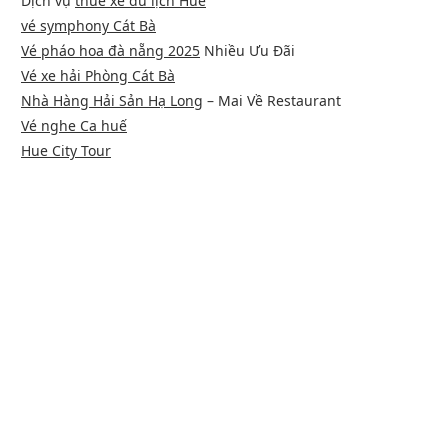
Dịch vụ
thuê xe du lịch Huế
vé symphony Cát Bà
Vé pháo hoa đà nẵng 2025
Nhiều Ưu Đãi
Vé xe hải Phòng Cát Bà
Nhà Hàng Hải Sản Hạ Long
– Mai Về Restaurant
Vé nghe Ca huế
Hue City Tour