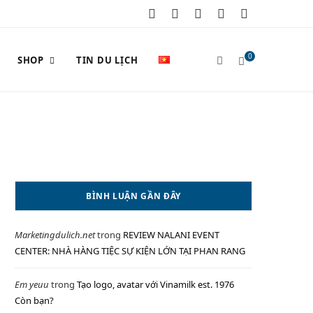
F
X
I
P
Y
a
(
n
i
o
0
SHOP
TIN DU LỊCH
c
T
s
n
u
e
w
t
t
T
S
b
i
a
e
u
o
t
g
r
b
o
t
r
e
e
H
BÌNH LUẬN GẦN ĐÂY
k
e
a
s
Marketingdulich.net
trong
REVIEW NALANI EVENT
r
m
t
O
CENTER: NHÀ HÀNG TIỆC SỰ KIỆN LỚN TẠI PHAN RANG
)
Em yeuu
trong
Tạo logo, avatar với Vinamilk est. 1976
Còn bạn?
P