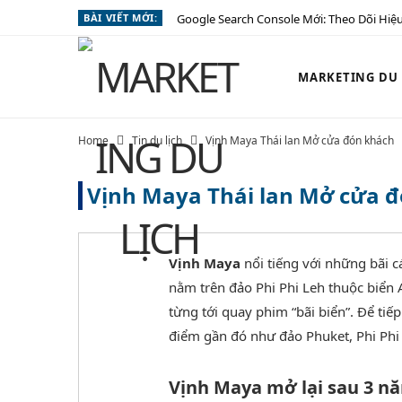
BÀI VIẾT MỚI:
Google Search Console Mới: Theo Dõi Hiệu
MARKETING DU L
Home
Tin du lịch
Vịnh Maya Thái lan Mở cửa đón khách
Vịnh Maya Thái lan Mở cửa 
Vịnh Maya
nổi tiếng với những bãi 
nằm trên đảo Phi Phi Leh thuộc biển 
từng tới quay phim “bãi biển”. Để tiế
điểm gần đó như đảo Phuket, Phi Phi 
Vịnh Maya mở lại sau 3 n