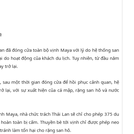
a
an đã đóng cửa toàn bộ vịnh Maya với lý do hệ thống san
hại do hoạt động của khách du lịch. Tuy nhiên, từ đầu năm
 trở lại.
n, sau một thời gian đóng cửa để hồi phục cảnh quan, hệ
rở lại, với sự xuất hiện của cá mập, rặng san hô và nước
nh Maya, nhà chức trách Thái Lan sẽ chỉ cho phép 375 du
i hoàn toàn bị cấm. Thuyền bè tới vịnh chỉ được phép neo
 tránh làm tổn hại cho rặng san hô.