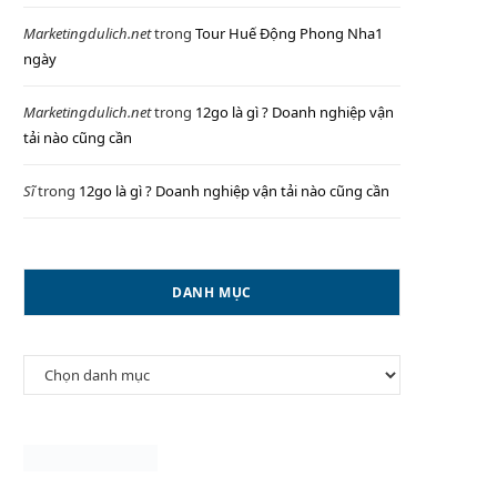
Marketingdulich.net
trong
Tour Huế Động Phong Nha1
ngày
P
Marketingdulich.net
trong
12go là gì ? Doanh nghiệp vận
tải nào cũng cần
Sĩ
trong
12go là gì ? Doanh nghiệp vận tải nào cũng cần
I
DANH MỤC
N
Danh
G
mục
C