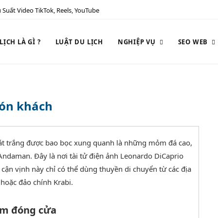
 Suất Video TikTok, Reels, YouTube
ỊCH LÀ GÌ ?
LUẬT DU LỊCH
NGHIỆP VỤ
SEO WEB
đón khách
cát trắng được bao bọc xung quanh là những mỏm đá cao,
Andaman. Đây là nơi tài tử điện ảnh Leonardo DiCaprio
p cận vịnh này chỉ có thể dùng thuyền di chuyển từ các địa
hoặc đảo chính Krabi.
ăm đóng cửa