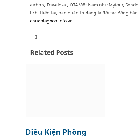
airbnb, Traveloka , OTA Việt Nam như Mytour, Sendo,
lịch. Hiện tại, ban quản trị đang là đối tác đồng hà
chuonlagoon.info.vn
T
W
w
e
i
b
t
Related Posts
s
t
i
e
t
r
e
Điều Kiện Phòng