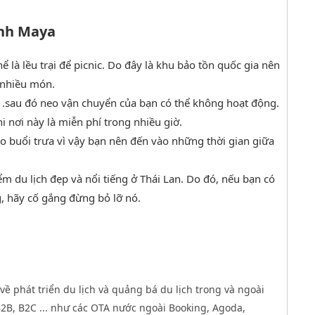
ịnh Maya
 là lều trại để picnic. Do đây là khu bảo tồn quốc gia nên
 nhiều món.
 .sau đó neo vận chuyển của bạn có thể không hoạt động.
 nơi này là miễn phí trong nhiều giờ.
ào buổi trưa vì vậy bạn nên đến vào những thời gian giữa
m du lịch đẹp và nổi tiếng ở Thái Lan. Do đó, nếu bạn có
g, hãy cố gắng đừng bỏ lỡ nó.
về phát triển du lịch và quảng bá du lịch trong và ngoài
B, B2C ... như các OTA nước ngoài Booking, Agoda,