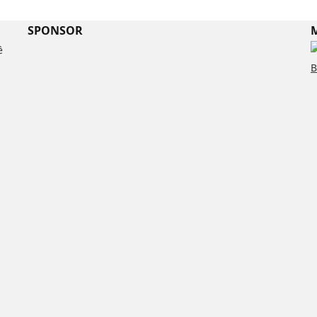
SPONSOR
M
ề
B