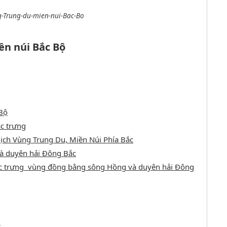
-Trung-du-mien-nui-Bac-Bo
ền núi Bắc Bộ
 Bộ
c trưng
 lịch Vùng Trung Du, Miền Núi Phía Bắc
à duyên hải Đông Bắc
ặc trưng vùng đồng bằng sông Hồng và duyên hải Đông
: