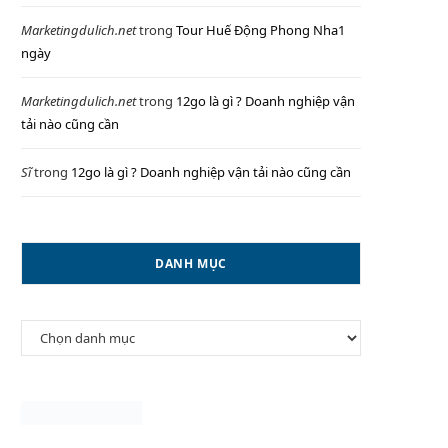
Marketingdulich.net
trong
Tour Huế Động Phong Nha1
ngày
P
Marketingdulich.net
trong
12go là gì ? Doanh nghiệp vận
tải nào cũng cần
Sĩ
trong
12go là gì ? Doanh nghiệp vận tải nào cũng cần
I
DANH MỤC
N
Danh
G
mục
C