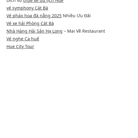
Dịch vụ
thuê xe du lịch Huế
vé symphony Cát Bà
Vé pháo hoa đà nẵng 2025
Nhiều Ưu Đãi
Vé xe hải Phòng Cát Bà
Nhà Hàng Hải Sản Hạ Long
– Mai Về Restaurant
Vé nghe Ca huế
Hue City Tour