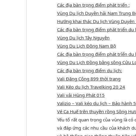
Các địa bàn trọng điểm phát triển :
Vùng Du lịch Duyên hải Nam Trung B
Hướng khai thác Du lịch Vùng Duyên
Các địa bàn trọng điểm phát triển du l
Vùng Du lịch Tây Nguyên
Vùng Du Lịch Đông Nam Bộ
Các địa bàn trọng điểm phát trỉển du l
Vùng Du Lịch Đồng bằng sông Cửu L
Các địa bàn trọng điểm du lịch:
Vali Đăng Công 899 thời trang
Vali Kéo du lịch Travelking 20 24
Vali vải Hùng Phát 015
Valizio – Vali kéo du lịch – Bảo hành
Vé Ca Huế trên thuyền rồng Sông H
Yếu tố rất quan trọng của vùng là có 
và đáp ứng các nhu cầu của khách du 