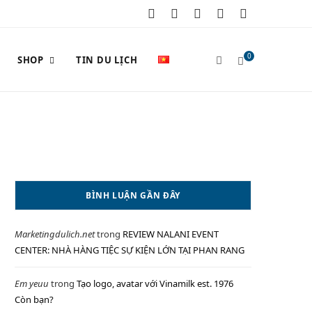
F
X
I
P
Y
a
(
n
i
o
0
SHOP
TIN DU LỊCH
c
T
s
n
u
e
w
t
t
T
S
b
i
a
e
u
o
t
g
r
b
o
t
r
e
e
H
BÌNH LUẬN GẦN ĐÂY
k
e
a
s
Marketingdulich.net
trong
REVIEW NALANI EVENT
r
m
t
O
CENTER: NHÀ HÀNG TIỆC SỰ KIỆN LỚN TẠI PHAN RANG
)
Em yeuu
trong
Tạo logo, avatar với Vinamilk est. 1976
Còn bạn?
P