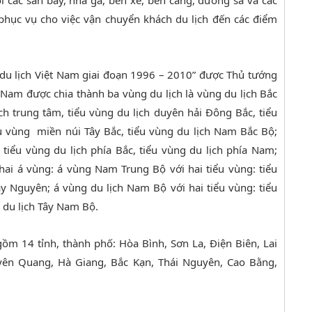
i các sân bay, nhà ga, bến xe, bến cảng, đường sá và các
phục vụ cho việc vận chuyển khách du lịch đến các điểm
 du lịch Việt Nam giai đoạn 1996 – 2010” được Thủ tướng
Nam được chia thành ba vùng du lịch là vùng du lịch Bắc
ịch trung tâm, tiểu vùng du lịch duyên hải Đông Bắc, tiểu
u vùng miền núi Tây Bắc, tiểu vùng du lịch Nam Bắc Bộ;
 tiểu vùng du lịch phía Bắc, tiểu vùng du lịch phía Nam;
i á vùng: á vùng Nam Trung Bộ với hai tiểu vùng: tiểu
ây Nguyên; á vùng du lịch Nam Bộ với hai tiểu vùng: tiểu
 du lịch Tây Nam Bộ.
ồm 14 tỉnh, thành phố: Hòa Bình, Sơn La, Điện Biên, Lai
uyên Quang, Hà Giang, Bắc Kạn, Thái Nguyên, Cao Bằng,