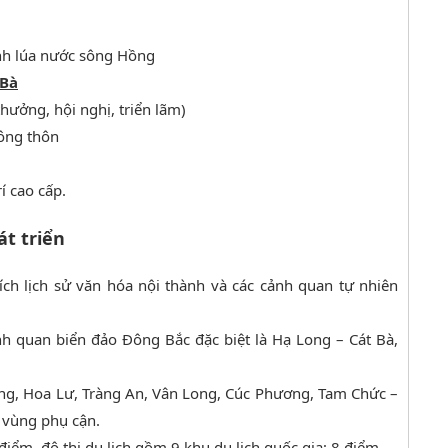
inh lúa nước sông Hồng
 Bà
hưởng, hội nghị, triển lãm)
nông thôn
rí cao cấp.
t triển
ích lịch sử văn hóa nội thành và các cảnh quan tự nhiên
h quan biển đảo Đông Bắc đặc biệt là Hạ Long – Cát Bà,
ng, Hoa Lư, Tràng An, Vân Long, Cúc Phương, Tam Chức –
n vùng phụ cận.
iểm, đô thị du lịch gồm 9 khu du lịch quốc gia; 8 điểm