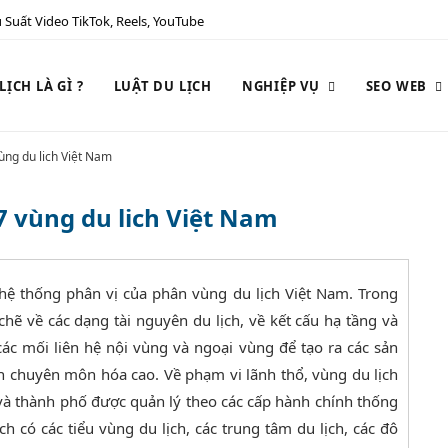
 Suất Video TikTok, Reels, YouTube
ỊCH LÀ GÌ ?
LUẬT DU LỊCH
NGHIỆP VỤ
SEO WEB
vùng du lich Việt Nam
 7 vùng du lich Việt Nam
 hệ thống phân vị của phân vùng du lịch Việt Nam. Trong
chẽ về các dạng tài nguyên du lịch, về kết cấu hạ tầng và
 các mối liên hệ nội vùng và ngoại vùng để tạo ra các sản
nh chuyên môn hóa cao. Về phạm vi lãnh thổ, vùng du lịch
 và thành phố được quản lý theo các cấp hành chính thống
h có các tiểu vùng du lịch, các trung tâm du lịch, các đô