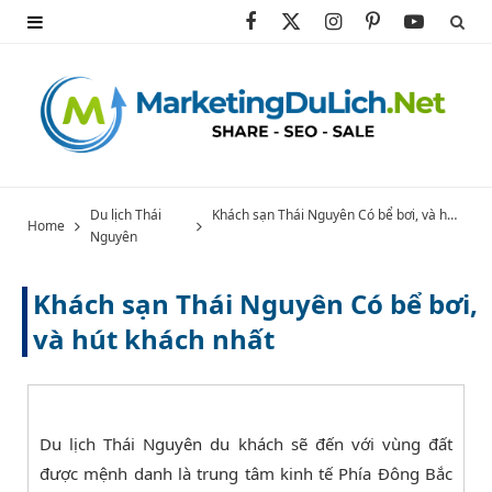
F
X
I
P
Y
a
(
n
i
o
c
T
s
n
u
e
w
t
t
T
b
i
a
e
u
Du lịch Thái
Khách sạn Thái Nguyên Có bể bơi, và hút khách nhất
Home
Nguyên
o
t
g
r
b
o
t
r
e
e
Khách sạn Thái Nguyên Có bể bơi,
k
e
a
s
và hút khách nhất
r
m
t
)
Du lịch Thái Nguyên du khách sẽ đến với vùng đất
được mệnh danh là trung tâm kinh tế Phía Đông Bắc