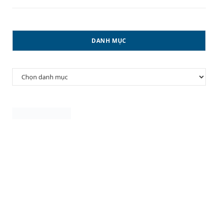
DANH MỤC
Danh
mục