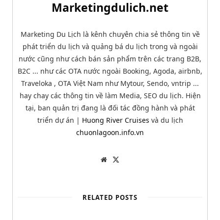
Marketingdulich.net
Marketing Du Lịch là kênh chuyên chia sẻ thông tin về
phát triển du lịch và quảng bá du lịch trong và ngoài
nước cũng như cách bán sản phẩm trên các trang B2B,
B2C ... như các OTA nước ngoài Booking, Agoda, airbnb,
Traveloka , OTA Việt Nam như Mytour, Sendo, vntrip ...
hay chay các thông tin về làm Media, SEO du lịch. Hiện
tại, ban quản trị đang là đối tác đồng hành và phát
triển dự án |
Huong River Cruises
và du lịch
chuonlagoon.info.vn
W
T
e
w
b
i
s
t
i
t
t
e
RELATED POSTS
e
r