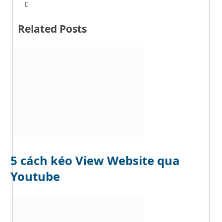
T
W
w
e
i
b
t
Related Posts
s
t
i
e
t
r
e
5 cách kéo View Website qua
Youtube