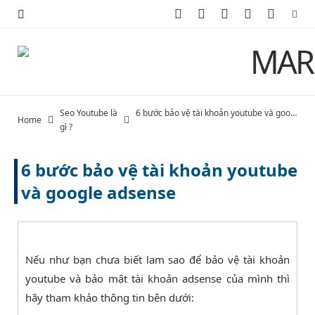
F
X
I
P
Y
a
(
n
i
o
c
T
s
n
u
e
w
t
t
T
Seo Youtube là
6 bước bảo vệ tài khoản youtube và google adsense
Home
b
i
a
e
u
gì ?
o
t
g
r
b
6 bước bảo vệ tài khoản youtube
o
t
r
e
e
và google adsense
k
e
a
s
r
m
t
Nếu như bạn chưa biết lam sao để bảo vệ tài khoản
)
youtube và bảo mật tài khoản adsense của mình thì
hãy tham khảo thông tin bên dưới: