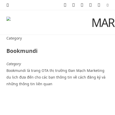
F
X
I
P
Y
a
(
n
i
o
c
T
s
n
u
e
w
t
t
T
Category
b
i
a
e
u
Bookmundi
o
t
g
r
b
Category
o
t
r
e
e
Bookmundi là trang OTA thị trường Đan Mạch Marketing
k
e
a
s
du lịch đưa đến cho các bạn thông tin về cách đăng ký và
những thông tin liên quan
r
m
t
)