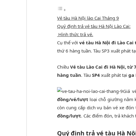
Vé tàu Hà Nội lào Cai Tháng 9
Quý định trả vé tàu Hà Nội Lào Cai:
Hình thức trả vé.
Cụ thể với
vé tàu Hà Nội đi Lào Cai
thứ 6 hàng tuần. Tàu SP3 xuất phát tạ
Chiều
Vé tàu Lào Cai đi Hà Nội, từ 
hàng tuần
. Tàu
SP4
xuất phát tại
ga 
Giá v
đồng/vé/lượt
loại chỗ giường nằm k
còn cung cấp dịch vụ bán vé xe đón t
đồng/lượt
. Các điểm đón, trả khách 
Quý định trả vé tàu Hà Nội