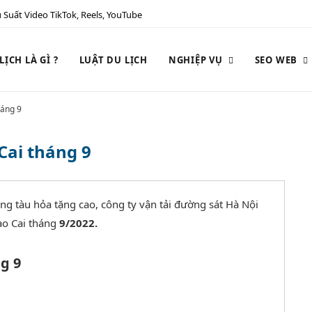
 Suất Video TikTok, Reels, YouTube
ỊCH LÀ GÌ ?
LUẬT DU LỊCH
NGHIỆP VỤ
SEO WEB
háng 9
Cai tháng 9
ng tàu hỏa tặng cao, công ty vận tải đường sát Hà Nội
ào Cai tháng
9/2022.
g 9