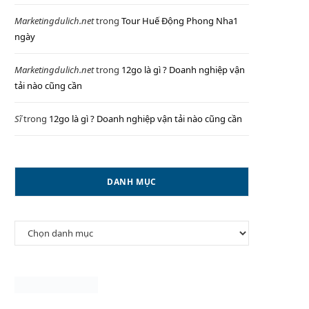
Marketingdulich.net
trong
Tour Huế Động Phong Nha1
ngày
P
Marketingdulich.net
trong
12go là gì ? Doanh nghiệp vận
tải nào cũng cần
Sĩ
trong
12go là gì ? Doanh nghiệp vận tải nào cũng cần
I
DANH MỤC
N
Danh
G
mục
C