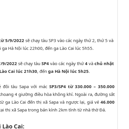
 từ 5/9/2022
sẽ chạy tàu SP3 vào các ngày thứ 2, thứ 5 và
i ga Hà Nội lúc 22h00, đến ga Lào Cai lúc 5h55.
7/9/2022
sẽ chạy tàu
SP4
vào các ngày thứ
4
và
chủ nhật
Lào Cai lúc 21h30
, đến
ga Hà Nội lúc 5h25
.
é đôi tàu Sapa với mác
SP3/SP4 từ 330.000 – 350.000
hoang 4 giường điều hòa không khí. Ngoài ra, đường sắt
ừ ga Lào Cai đến thị xã Sapa và ngược lại, giá vé
46.000
tại thị xã Sapa trong bán kính 2km tính từ nhà thờ Đá.
 Lào Cai: