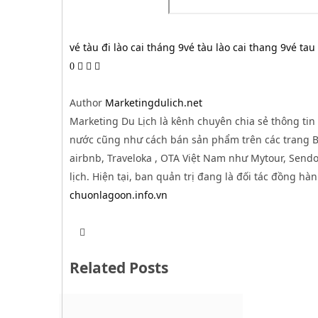
vé tàu đi lào cai tháng 9
vé tàu lào cai thang 9
vé tau
0
Author
Marketingdulich.net
Marketing Du Lịch là kênh chuyên chia sẻ thông tin 
nước cũng như cách bán sản phẩm trên các trang B2
airbnb, Traveloka , OTA Việt Nam như Mytour, Sendo,
lịch. Hiện tại, ban quản trị đang là đối tác đồng hà
chuonlagoon.info.vn
T
W
w
e
i
b
t
Related Posts
s
t
i
e
t
r
e