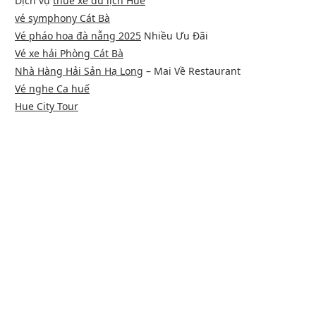
Dịch vụ
thuê xe du lịch Huế
vé symphony Cát Bà
Vé pháo hoa đà nẵng 2025
Nhiều Ưu Đãi
Vé xe hải Phòng Cát Bà
Nhà Hàng Hải Sản Hạ Long
– Mai Về Restaurant
Vé nghe Ca huế
Hue City Tour