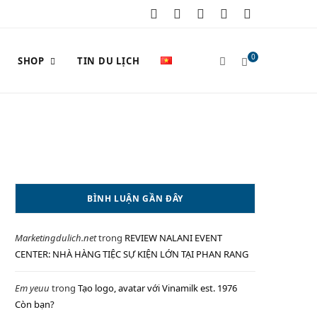
F
X
I
P
Y
a
(
n
i
o
0
SHOP
TIN DU LỊCH
c
T
s
n
u
e
w
t
t
T
S
b
i
a
e
u
o
t
g
r
b
o
t
r
e
e
H
BÌNH LUẬN GẦN ĐÂY
k
e
a
s
Marketingdulich.net
trong
REVIEW NALANI EVENT
r
m
t
O
CENTER: NHÀ HÀNG TIỆC SỰ KIỆN LỚN TẠI PHAN RANG
)
Em yeuu
trong
Tạo logo, avatar với Vinamilk est. 1976
Còn bạn?
P