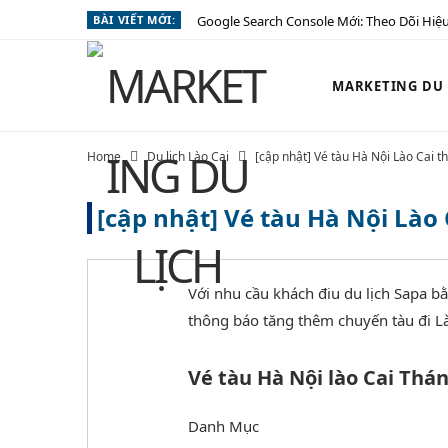
BÀI VIẾT MỚI:
Google Search Console Mới: Theo Dõi Hiệu
MARKETING DU L
Home
Du lịch Lào Cai
[cập nhật] Vé tàu Hà Nội Lào Cai t
[cập nhật] Vé tàu Hà Nội Lào 
Với nhu cầu khách điu du lịch Sapa bằ
thông báo tăng thêm chuyến tàu đi L
Vé tàu Hà Nội lào Cai Thán
Danh Mục