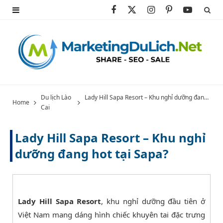
F
X
I
P
Y
a
(
n
i
o
c
T
s
n
u
e
w
t
t
T
b
i
a
e
u
Du lịch Lào
Lady Hill Sapa Resort – Khu nghỉ dưỡng đang hot tại Sapa?
Home
Cai
o
t
g
r
b
o
t
r
e
e
Lady Hill Sapa Resort – Khu nghỉ
k
e
a
s
dưỡng đang hot tại Sapa?
r
m
t
)
Lady Hill Sapa Resort
, khu nghỉ dưỡng đầu tiên ở
Việt Nam mang dáng hình chiếc khuyên tai đặc trưng