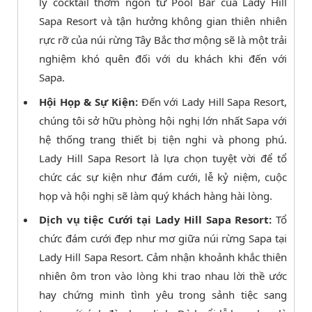
ly cocktail thơm ngon từ Pool Bar của Lady Hill
Sapa Resort và tận hưởng không gian thiên nhiên
rực rỡ của núi rừng Tây Bắc thơ mộng sẽ là một trải
nghiệm khó quên đối với du khách khi đến với
Sapa.
Hội Họp & Sự Kiện:
Đến với Lady Hill Sapa Resort,
chúng tôi sở hữu phòng hội nghị lớn nhất Sapa với
hệ thống trang thiết bị tiện nghi và phong phú.
Lady Hill Sapa Resort là lựa chọn tuyệt vời để tổ
chức các sự kiện như đám cưới, lễ kỷ niệm, cuộc
họp và hội nghị sẽ làm quý khách hàng hài lòng.
Dịch vụ tiệc Cưới tại Lady Hill Sapa Resort:
Tổ
chức đám cưới đẹp như mơ giữa núi rừng Sapa tại
Lady Hill Sapa Resort. Cảm nhận khoảnh khắc thiên
nhiên ôm tron vào lòng khi trao nhau lời thề ước
hay chứng minh tình yêu trong sảnh tiệc sang