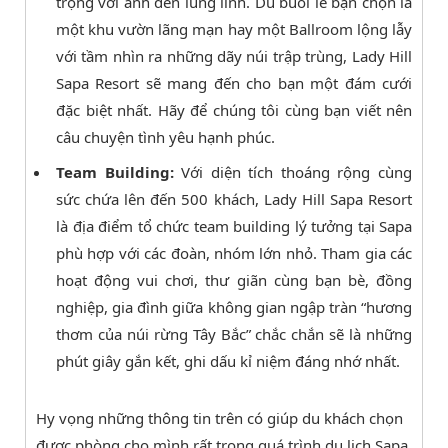
trọng với ánh đèn lung linh. Dù buổi lễ bạn chọn là
một khu vườn lãng mạn hay một Ballroom lộng lẫy
với tầm nhìn ra những dãy núi trập trùng, Lady Hill
Sapa Resort sẽ mang đến cho bạn một đám cưới
đặc biệt nhất. Hãy để chúng tôi cùng bạn viết nên
câu chuyện tình yêu hạnh phúc.
Team Building:
Với diện tích thoáng rộng cùng
sức chứa lên đến 500 khách, Lady Hill Sapa Resort
là địa điểm tổ chức team building lý tưởng tại Sapa
phù hợp với các đoàn, nhóm lớn nhỏ. Tham gia các
hoạt động vui chơi, thư giãn cùng bạn bè, đồng
nghiệp, gia đình giữa không gian ngập tràn “hương
thơm của núi rừng Tây Bắc” chắc chắn sẽ là những
phút giây gắn kết, ghi dấu kỉ niệm đáng nhớ nhất.
Hy vọng những thông tin trên có giúp du khách chọn
được phòng cho mình rất trong quá trình du lịch Sapa