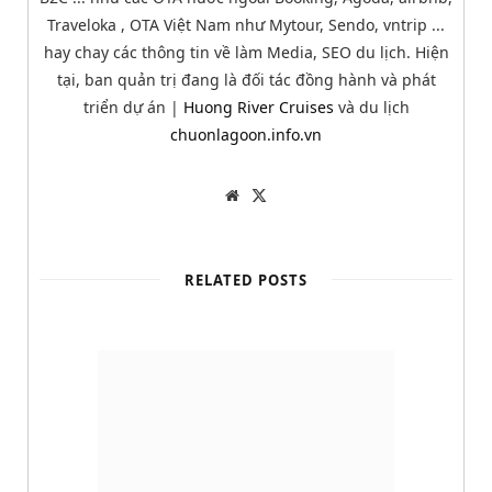
Traveloka , OTA Việt Nam như Mytour, Sendo, vntrip ...
hay chay các thông tin về làm Media, SEO du lịch. Hiện
tại, ban quản trị đang là đối tác đồng hành và phát
triển dự án |
Huong River Cruises
và du lịch
chuonlagoon.info.vn
W
T
e
w
b
i
s
t
i
t
t
e
RELATED POSTS
e
r