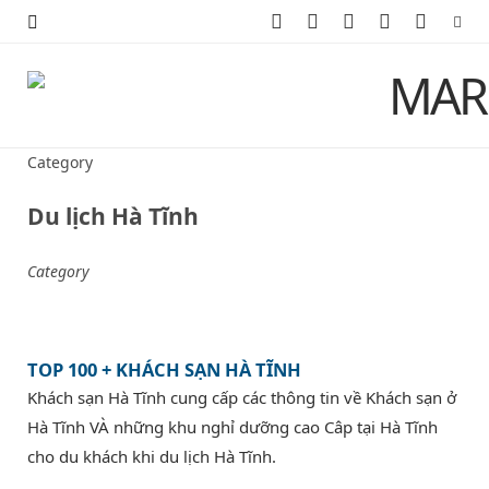
F
X
I
P
Y
a
(
n
i
o
c
T
s
n
u
e
w
t
t
T
Category
b
i
a
e
u
Du lịch Hà Tĩnh
o
t
g
r
b
Category
o
t
r
e
e
k
e
a
s
TOP 100 + KHÁCH SẠN HÀ TĨNH
r
m
t
Khách sạn Hà Tĩnh cung cấp các thông tin về Khách sạn ở
)
Hà Tĩnh VÀ những khu nghỉ dưỡng cao Câp tại Hà Tĩnh
cho du khách khi du lịch Hà Tĩnh.