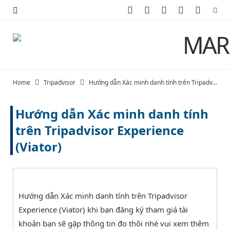
F
X
I
P
Y
a
(
n
i
o
c
T
s
n
u
e
w
t
t
T
Home
Tripadvisor
Hướng dẫn Xác minh danh tính trên Tripadvisor Experience (Viator)
b
i
a
e
u
Hướng dẫn Xác minh danh tính
o
t
g
r
b
trên Tripadvisor Experience
o
t
r
e
e
(Viator)
k
e
a
s
r
m
t
)
Hướng dẫn Xác minh danh tính trên Tripadvisor
Experience (Viator) khi bạn đăng ký tham giá tài
khoản bạn sẽ gặp thông tin đo thôi nhé vui xem thêm