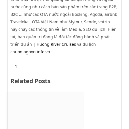
nước cũng như cách bán sản phẩm trên các trang B2B,
B2C ... như các OTA nước ngoài Booking, Agoda, airbnb,
Traveloka , OTA Việt Nam như Mytour, Sendo, vntrip ...
hay chay các thông tin về làm Media, SEO du lịch. Hiện
tại, ban quản trị đang là đối tác đồng hành và phát
triển dự án |
Huong River Cruises
và du lịch
chuonlagoon.info.vn
T
W
w
e
i
b
t
Related Posts
s
t
i
e
t
r
e