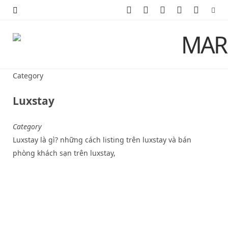
F
X
I
P
Y
a
(
n
i
o
c
T
s
n
u
e
w
t
t
T
Category
b
i
a
e
u
Luxstay
o
t
g
r
b
Category
o
t
r
e
e
Luxstay là gì? những cách listing trên luxstay và bán
k
e
a
s
phòng khách sạn trên luxstay,
r
m
t
)