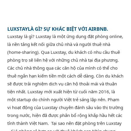
LUXSTAYLÀ GÌ? SỰ KHÁC BIỆT VỚI AIRBNB.
Luxstay là gì? Luxstay là một ứng dụng đặt phòng online,
là nền tảng kết nối giữa chủ nhà và người thuê nhà
(home-sharing). Qua Luxstay, du khách có nhu cầu thuê
phòng trọ sẽ liên hệ với những chủ nhà tại địa phương.
Các chủ nhà thông qua các căn hộ của mình có thể cho
thuê ngắn hạn kiếm tiền một cách dễ dàng. Còn du khách
sẽ được trải nghiệm dịch vụ căn hộ thoải mái và thuận
tiện nhất. Luxstay mới xuất hiện từ cuối năm 2016, là
một startup do chính người Việt trẻ sáng lập nên. Phạm
vi hoạt động của Luxstay chuyên đánh sâu vào thị trường
trong nước, hiện đã được phân bổ rộng khắp hầu hết các
tỉnh thành Việt Nam. Tại sao nên đặt phòng trên Luxstay
– Giá phòng rẻ hơn so với thuê khách sạn Nhìn chung,