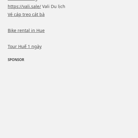
https://vali.sale/
Vali Du lịch
Vé cáp treo cát bà
Bike rental in Hue
Tour Huế 1 ngày
SPONSOR