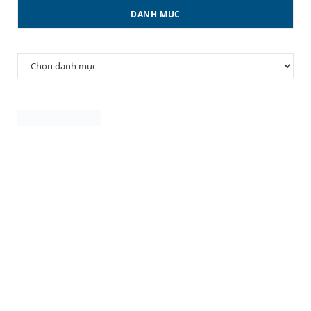
DANH MỤC
Danh
mục