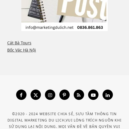
Cát Bà Tours
Bốc Vác Hà Nội
©2020 - 2024 WEBSITE CHIA SẺ, SƯU TẦM THÔNG TIN
DIGITAL MARKETING DU LỊCH,VUI LÒNG TRÍCH NGUỒN KHI
SỬ DỤNG LẠI NỘI DUNG. MỌI VẤN ĐỀ VỀ BẢN QUYỀN VUI