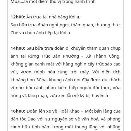
Mua….là môt điểm thú vị trong hành trình
12h00:
Ăn trưa tại nhà hàng Kolia.
Sau bữa trưa đoàn nghỉ ngơi, thăm quan, thương thức
Chè và chụp ảnh tiếp tại Kolia
14h00:
Sau bữa trưa đoàn di chuyển thăm quan chụp
ảnh tại Rừng Trúc Bản Phường – Xã Thành Công.
không gian xanh mát với hàng nghìn cây trúc sào cao
vút, vươn mình hòa cùng trời mây. Với diện tích
khoảng hơn 30ha, khung cảnh nơi đây được du khách
ví như bối cảnh phim kiếm hiệp ngoài đời thực, vừa
hùng vĩ, lãng mạn, vừa xen lẫn vẻ kỳ bí, huyền ả
16h00:
Đoàn lên xe về Hoài Khao – Một bản làng của
dân tộc Dao với sự nguyên sơ về văn hoá, và phong
cảnh hữu tình năm trong một thung lũng với nhũng