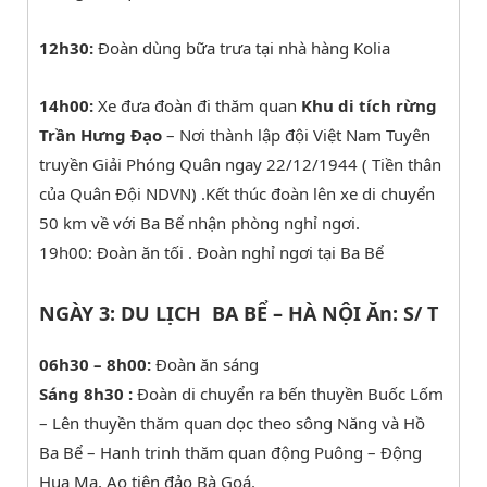
12h30:
Đoàn dùng bữa trưa tại nhà hàng Kolia
14h00:
Xe đưa đoàn đi thăm quan
Khu di tích rừng
Trần Hưng Đạo
– Nơi thành lập đội Việt Nam Tuyên
truyền Giải Phóng Quân ngay 22/12/1944 ( Tiền thân
của Quân Đội NDVN) .Kết thúc đoàn lên xe di chuyển
50 km về với Ba Bể nhận phòng nghỉ ngơi.
19h00: Đoàn ăn tối . Đoàn nghỉ ngơi tại Ba Bể
NGÀY 3: DU LỊCH BA BỂ – HÀ NỘI Ăn: S/ T
06h30 – 8h00:
Đoàn ăn sáng
Sáng 8h30 :
Đoàn di chuyển ra bến thuyền Buốc Lốm
– Lên thuyền thăm quan dọc theo sông Năng và Hồ
Ba Bể – Hanh trinh thăm quan động Puông – Động
Hua Mạ, Ao tiên đảo Bà Goá.