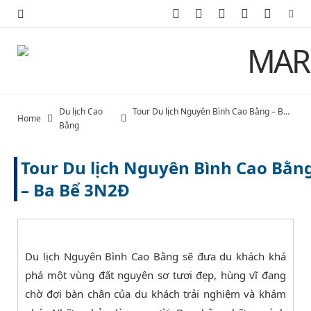
F
X
I
P
Y
a
(
n
i
o
c
T
s
n
u
e
w
t
t
T
Du lịch Cao
Tour Du lịch Nguyên Bình Cao Bằng – Ba Bể 3N2Đ
Home
b
i
a
e
u
Bằng
o
t
g
r
b
Tour Du lịch Nguyên Bình Cao Bằn
o
t
r
e
e
– Ba Bể 3N2Đ
k
e
a
s
r
m
t
Du lịch Nguyên Bình Cao Bằng sẽ đưa du khách khá
)
phá một vùng đất nguyên sơ tươi đẹp, hùng vĩ đang
chờ đợi bàn chân của du khách trải nghiệm và khám