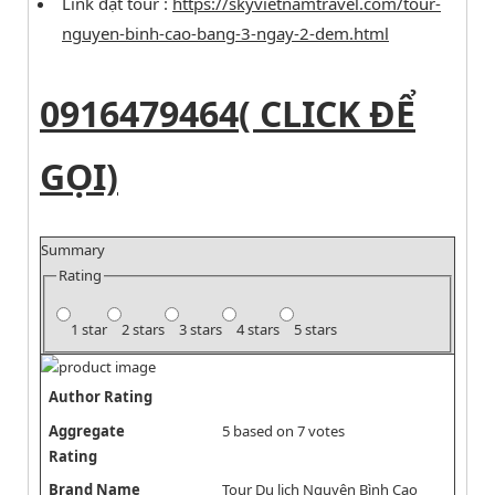
Link đặt tour :
https://skyvietnamtravel.com/tour-
nguyen-binh-cao-bang-3-ngay-2-dem.html
0916479464( CLICK ĐỂ
GỌI)
Summary
Rating
1 star
2 stars
3 stars
4 stars
5 stars
Author Rating
Aggregate
5
based on
7
votes
Rating
Brand Name
Tour Du lịch Nguyên Bình Cao