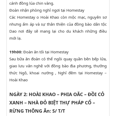
cánh đồng lúa chin vàng.
Đoàn nhận phòng nghỉ ngơi tại Homestay
Các Homestay o Hoài Khao còn mộc mạc, nguyên sơ
nhưng ấm áp và sự thân thiện của đồng bào dân tộc
Dao nơi đây sẽ mang lại cho du khách những điều
mới lạ.
19h00:
Đoàn ăn tối tại Homestay
Sau bữa ăn đoàn có thể ngồi quay quần bên bếp lửa,
giao lưu văn nghệ với đồng bào địa phương, thưởng
thức Ngô, khoai nướng , Nghỉ đêm tại Homestay –
Hoài Khao
NGÀY 2: HOÀI KHAO – PHIA OĂC – ĐỒI CỎ
XANH – NHÀ ĐỎ BIỆT THỰ PHÁP CỔ –
RỪNG THÔNG Ăn: S/ T/T