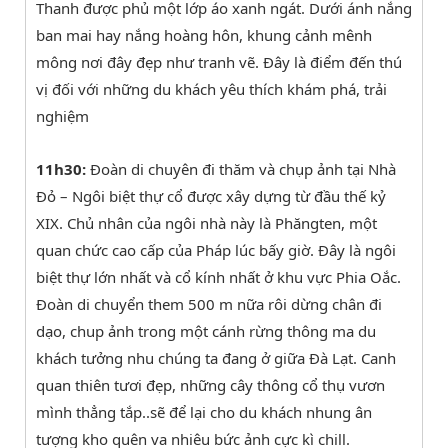
Thanh được phủ một lớp áo xanh ngát. Dưới ánh nắng
ban mai hay nắng hoàng hôn, khung cảnh mênh
mông nơi đây đẹp như tranh vẽ. Đây là điểm đến thú
vị đối với những du khách yêu thích khám phá, trải
nghiệm
11h30:
Đoàn di chuyên đi thăm và chụp ảnh tại Nhà
Đỏ – Ngôi biệt thự cổ được xây dựng từ đầu thế kỷ
XIX. Chủ nhân của ngôi nhà này là Phăngten, một
quan chức cao cấp của Pháp lúc bấy giờ. Đây là ngôi
biệt thự lớn nhất và cổ kính nhất ở khu vực Phia Oắc.
Đoàn di chuyển them 500 m nữa rôi dừng chân đi
dạo, chup ảnh trong một cánh rừng thông ma du
khách tưởng nhu chúng ta đang ở giữa Đà Lạt. Canh
quan thiên tươi đẹp, những cây thông cổ thụ vươn
mình thẳng tắp..sẽ để lại cho du khách nhung ân
tượng kho quên va nhiêu bức ảnh cực kì chill.