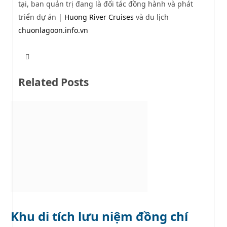
tại, ban quản trị đang là đối tác đồng hành và phát
triển dự án |
Huong River Cruises
và du lịch
chuonlagoon.info.vn
T
W
w
e
i
b
t
Related Posts
s
t
i
e
t
r
e
Khu di tích lưu niệm đồng chí