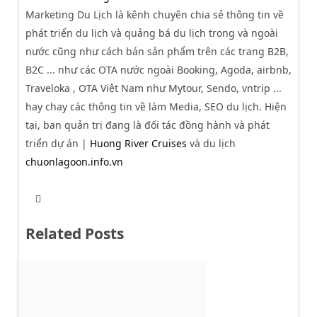
Marketing Du Lịch là kênh chuyên chia sẻ thông tin về
phát triển du lịch và quảng bá du lịch trong và ngoài
nước cũng như cách bán sản phẩm trên các trang B2B,
B2C ... như các OTA nước ngoài Booking, Agoda, airbnb,
Traveloka , OTA Việt Nam như Mytour, Sendo, vntrip ...
hay chay các thông tin về làm Media, SEO du lịch. Hiện
tại, ban quản trị đang là đối tác đồng hành và phát
triển dự án |
Huong River Cruises
và du lịch
chuonlagoon.info.vn
T
W
w
e
i
b
t
Related Posts
s
t
i
e
t
r
e