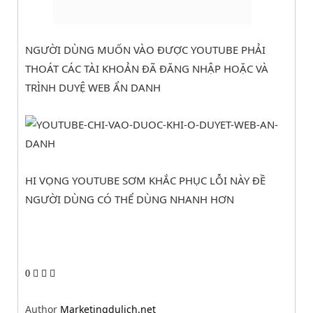
NGƯỜI DÙNG MUỐN VÀO ĐƯỢC YOUTUBE PHẢI
THOÁT CÁC TÀI KHOẢN ĐÃ ĐĂNG NHẬP HOẶC VÀ
TRÌNH DUYỆ WEB ẨN DANH
HI VỌNG YOUTUBE SƠM KHẮC PHỤC LỖI NÀY ĐỀ
NGƯỜI DÙNG CÓ THỂ DÙNG NHANH HƠN
0
Author
Marketingdulich.net