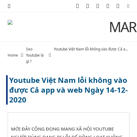
F
X
I
P
Y
a
(
n
i
o
c
T
s
n
u
e
w
t
t
T
Seo
Youtube Việt Nam lỗi không vào được Cả app và web Ngày 14-12-2020
b
i
a
e
u
Home
Youtube là
gì ?
o
t
g
r
b
Youtube Việt Nam lỗi không vào
o
t
r
e
e
được Cả app và web Ngày 14-12-
k
e
a
s
2020
r
m
t
)
MỚI ĐÂY CỘNG ĐỌNG MẠNG XÃ HỘI YOUTUBE