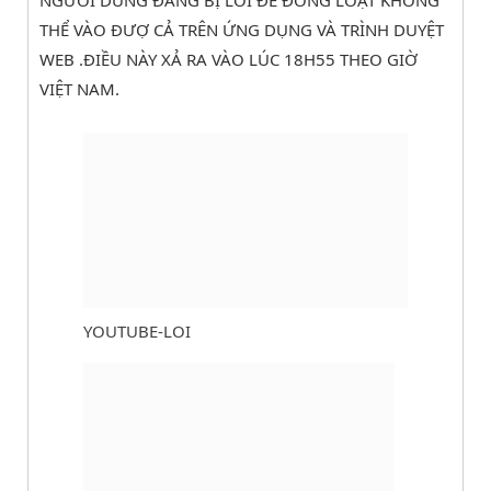
NGƯỜI DÙNG ĐANG BỊ LỖI ĐỂ ĐỒNG LOẠT KHÔNG
THỂ VÀO ĐƯỢ CẢ TRÊN ỨNG DỤNG VÀ TRÌNH DUYỆT
WEB .ĐIỀU NÀY XẢ RA VÀO LÚC 18H55 THEO GIỜ
VIỆT NAM.
YOUTUBE-LOI