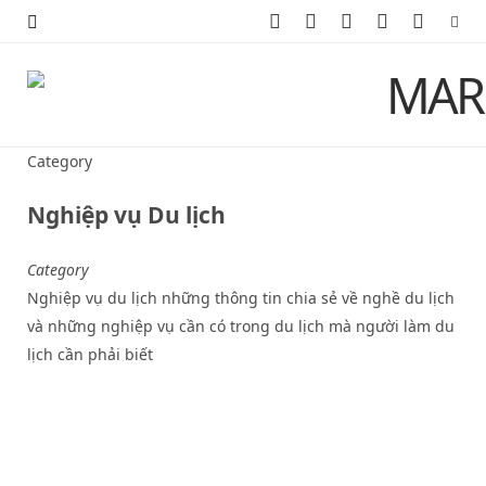
F
X
I
P
Y
a
(
n
i
o
c
T
s
n
u
e
w
t
t
T
Category
b
i
a
e
u
Nghiệp vụ Du lịch
o
t
g
r
b
Category
o
t
r
e
e
Nghiệp vụ du lịch những thông tin chia sẻ về nghề du lịch
k
e
a
s
và những nghiệp vụ cần có trong du lịch mà người làm du
lịch cần phải biết
r
m
t
)