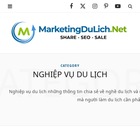
F
X
I
P
Y
a
(
n
i
o
c
T
s
n
u
e
w
t
t
T
b
i
a
e
u
ATEGO
CATEGORY
o
t
g
r
b
NGHIỆP VỤ DU LỊCH
o
t
r
e
e
Nghiệp vụ du lịch những thông tin chia sẻ về nghề du lịch và
k
e
a
s
mà người làm du lịch cần phả
r
m
t
)