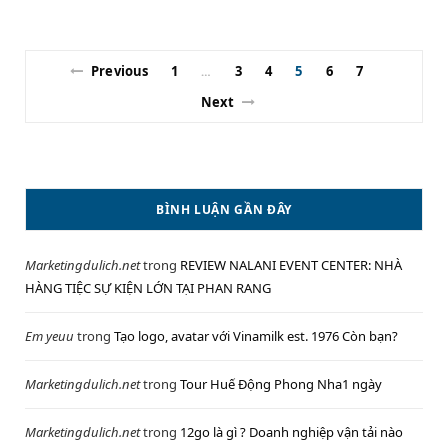
Previous
1
3
4
5
6
7
…
Next
BÌNH LUẬN GẦN ĐÂY
Marketingdulich.net
trong
REVIEW NALANI EVENT CENTER: NHÀ
HÀNG TIỆC SỰ KIỆN LỚN TẠI PHAN RANG
Em yeuu
trong
Tạo logo, avatar với Vinamilk est. 1976 Còn bạn?
Marketingdulich.net
trong
Tour Huế Động Phong Nha1 ngày
Marketingdulich.net
trong
12go là gì ? Doanh nghiệp vận tải nào