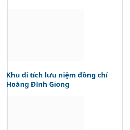
i
e
t
r
e
Khu di tích lưu niệm đồng chí
Hoàng Đình Giong