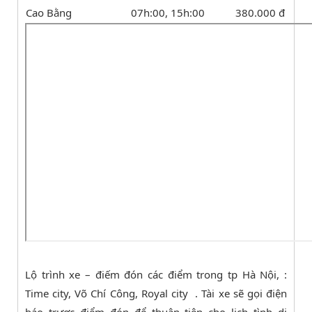
Cao Bằng
07h:00, 15h:00
380.000 đ
Lộ trình xe – điếm đón các điểm trong tp Hà Nội, :
Time city, Võ Chí Công, Royal city . Tài xe sẽ gọi điện
báo trươc điểm đón để thuận tiện cho lịch tình di