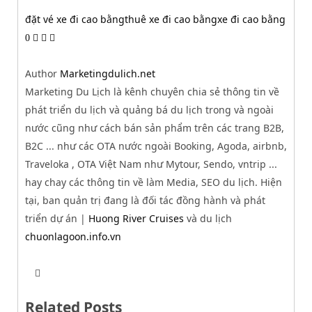
đặt vé xe đi cao bằng
thuê xe đi cao bằng
xe đi cao bằng
0
Author
Marketingdulich.net
Marketing Du Lịch là kênh chuyên chia sẻ thông tin về
phát triển du lịch và quảng bá du lịch trong và ngoài
nước cũng như cách bán sản phẩm trên các trang B2B,
B2C ... như các OTA nước ngoài Booking, Agoda, airbnb,
Traveloka , OTA Việt Nam như Mytour, Sendo, vntrip ...
hay chay các thông tin về làm Media, SEO du lịch. Hiện
tại, ban quản trị đang là đối tác đồng hành và phát
triển dự án |
Huong River Cruises
và du lịch
chuonlagoon.info.vn
T
W
w
e
i
b
t
Related Posts
s
t