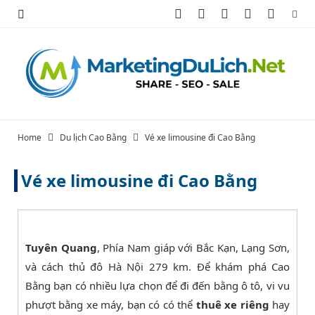
F
X
I
P
Y
a
(
n
i
o
c
T
s
n
u
e
w
t
t
T
b
i
a
e
u
Home
Du lịch Cao Bằng
Vé xe limousine đi Cao Bằng
o
t
g
r
b
Vé xe limousine đi Cao Bằng
o
t
r
e
e
k
e
a
s
r
m
t
Tuyên Quang
, Phía Nam giáp với Bắc Kạn, Lạng Sơn,
và cách thủ đô Hà Nội 279 km. Để khám phá Cao
)
Bằng bạn có nhiều lựa chọn để đi đến bằng ô tô, vi vu
phượt bằng xe máy, bạn có có thể
thuê xe riêng
hay