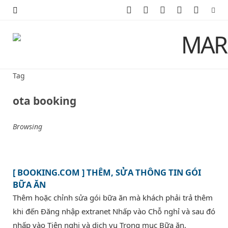
F
X
I
P
Y
a
(
n
i
o
c
T
s
n
u
e
w
t
t
T
Tag
b
i
a
e
u
ota booking
o
t
g
r
b
Browsing
o
t
r
e
e
k
e
a
s
[ BOOKING.COM ] THÊM, SỬA THÔNG TIN GÓI
r
m
t
BỮA ĂN
)
Thêm hoặc chỉnh sửa gói bữa ăn mà khách phải trả thêm
khi đến Đăng nhập extranet Nhấp vào Chỗ nghỉ và sau đó
nhấp vào Tiện nghi và dịch vụ Trong mục Bữa ăn,