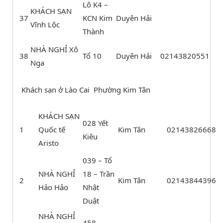
Lô K4 –
KHÁCH SẠN
37
KCN Kim
Duyên Hải
Vĩnh Lộc
Thành
NHÀ NGHỈ Xô
38
Tổ 10
Duyên Hải
02143820551
Nga
Khách sạn ở Lào Cai Phường Kim Tân
KHÁCH SẠN
028 Yết
1
Quốc tế
Kim Tân
02143826668
Kiêu
Aristo
039 – Tổ
NHÀ NGHỈ
18 – Trần
2
Kim Tân
02143844396
Hảo Hảo
Nhật
Duật
NHÀ NGHỈ
458 –