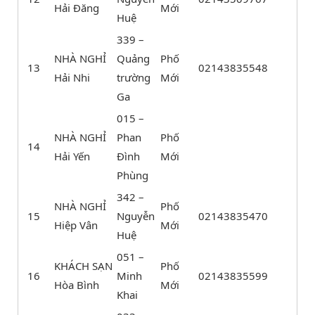
Hải Đăng
Mới
Huệ
339 –
NHÀ NGHỈ
Quảng
Phố
13
02143835548
Hải Nhi
trường
Mới
Ga
015 –
NHÀ NGHỈ
Phan
Phố
14
Hải Yến
Đình
Mới
Phùng
342 –
NHÀ NGHỈ
Phố
15
Nguyễn
02143835470
Hiệp Vân
Mới
Huệ
051 –
KHÁCH SẠN
Phố
16
Minh
02143835599
Hòa Bình
Mới
Khai