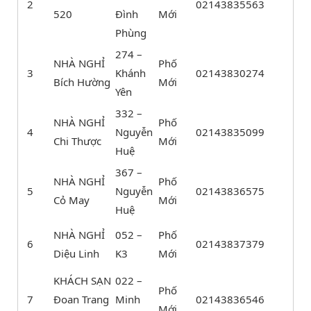
2
02143835563
520
Đình
Mới
Phùng
274 –
NHÀ NGHỈ
Phố
3
Khánh
02143830274
Bích Hường
Mới
Yên
332 –
NHÀ NGHỈ
Phố
4
Nguyễn
02143835099
Chi Thược
Mới
Huệ
367 –
NHÀ NGHỈ
Phố
5
Nguyễn
02143836575
Cỏ May
Mới
Huệ
NHÀ NGHỈ
052 –
Phố
6
02143837379
Diệu Linh
K3
Mới
KHÁCH SẠN
022 –
Phố
7
Đoan Trang
Minh
02143836546
Mới