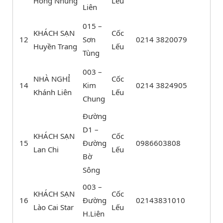
Hồng Nhung
Lếu
Liên
015 –
KHÁCH SẠN
Cốc
12
Sơn
0214 3820079
Huyền Trang
Lếu
Tùng
003 –
NHÀ NGHỈ
Cốc
14
Kim
0214 3824905
Khánh Liên
Lếu
Chung
Đường
D1 –
KHÁCH SẠN
Cốc
15
Đường
0986603808
Lan Chi
Lếu
Bờ
Sông
003 –
KHÁCH SẠN
Cốc
16
Đường
02143831010
Lào Cai Star
Lếu
H.Liên