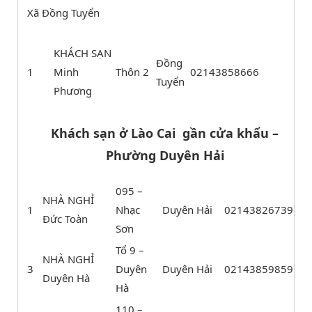
Xã Đồng Tuyển
KHÁCH SẠN
Đồng
1
Minh
Thôn 2
02143858666
Tuyển
Phương
Khách sạn ở Lào Cai gần cửa khẩu –
Phường Duyên Hải
095 –
NHÀ NGHỈ
1
Nhạc
Duyên Hải
02143826739
Đức Toàn
Sơn
Tổ 9 –
NHÀ NGHỈ
3
Duyên
Duyên Hải
02143859859
Duyên Hà
Hà
110 –