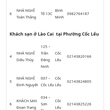
NHÀ NGHỈ
Bình
6
Tổ 13C
0982764187
Toàn Thắng
Minh
Khách sạn ở Lào Cai tại Phường Cốc Lếu
125 –
NHÀ NGHỈ
Trần
Cốc
4
02143820166
Diệu Thủy
Đăng
Lếu
Ninh
NHÀ NGHỈ
007 –
Cốc
5
02143824805
Định Nguyệt
Cốc Lếu
Lếu
034 –
KHÁCH SẠN
Cốc
6
Sơn
02143825226
Đoan Trang
Lếu