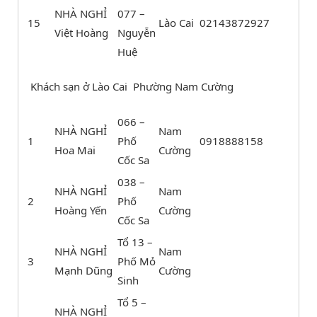
NHÀ NGHỈ
077 –
15
Lào Cai
02143872927
Việt Hoàng
Nguyễn
Huệ
Khách sạn ở Lào Cai Phường Nam Cường
066 –
NHÀ NGHỈ
Nam
1
Phố
0918888158
Hoa Mai
Cường
Cốc Sa
038 –
NHÀ NGHỈ
Nam
2
Phố
Hoàng Yến
Cường
Cốc Sa
Tổ 13 –
NHÀ NGHỈ
Nam
3
Phố Mỏ
Mạnh Dũng
Cường
Sinh
Tổ 5 –
NHÀ NGHỈ