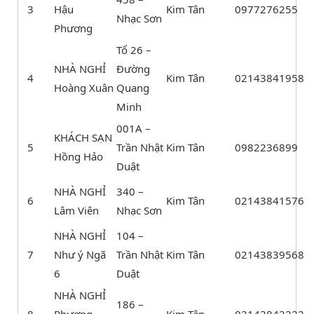
3
Hậu
Kim Tân
0977276255
Nhạc Sơn
Phương
Tổ 26 –
NHÀ NGHỈ
Đường
4
Kim Tân
02143841958
Hoàng Xuân
Quang
Minh
001A –
KHÁCH SẠN
5
Trần Nhật
Kim Tân
0982236899
Hồng Hảo
Duật
NHÀ NGHỈ
340 –
6
Kim Tân
02143841576
Lâm Viên
Nhạc Sơn
NHÀ NGHỈ
104 –
7
Như ý Ngã
Trần Nhật
Kim Tân
02143839568
6
Duật
NHÀ NGHỈ
186 –