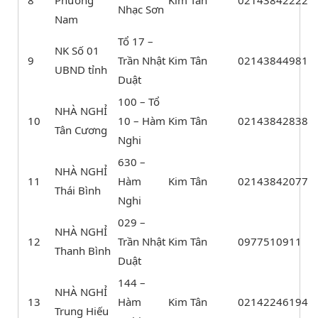
8
Phương
Kim Tân
02143842222
Nhạc Sơn
Nam
Tổ 17 –
NK Số 01
9
Trần Nhật
Kim Tân
02143844981
UBND tỉnh
Duật
100 – Tổ
NHÀ NGHỈ
10
10 – Hàm
Kim Tân
02143842838
Tân Cương
Nghi
630 –
NHÀ NGHỈ
11
Hàm
Kim Tân
02143842077
Thái Bình
Nghi
029 –
NHÀ NGHỈ
12
Trần Nhật
Kim Tân
0977510911
Thanh Bình
Duật
144 –
NHÀ NGHỈ
13
Hàm
Kim Tân
02142246194
Trung Hiếu