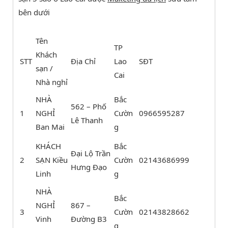
bên dưới
Tên
TP
Khách
STT
Địa Chỉ
Lao
SĐT
sạn /
Cai
Nhà nghỉ
NHÀ
Bắc
562 – Phố
1
NGHỈ
Cườn
0966595287
Lê Thanh
Ban Mai
g
KHÁCH
Bắc
Đại Lộ Trần
2
SẠN Kiều
Cườn
02143686999
Hưng Đạo
Linh
g
NHÀ
Bắc
NGHỈ
867 –
3
Cườn
02143828662
Vinh
Đường B3
g