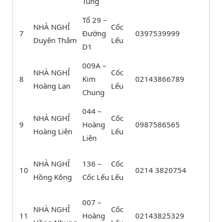
Tùng
Tổ 29 –
NHÀ NGHỈ
Cốc
7
Đường
0397539999
Duyên Thắm
Lếu
D1
009A –
NHÀ NGHỈ
Cốc
8
Kim
02143866789
Hoàng Lan
Lếu
Chung
044 –
NHÀ NGHỈ
Cốc
9
Hoàng
0987586565
Hoàng Liên
Lếu
Liên
NHÀ NGHỈ
136 –
Cốc
10
0214 3820754
Hồng Kông
Cốc Lếu
Lếu
007 –
NHÀ NGHỈ
Cốc
11
Hoàng
02143825329