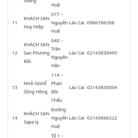
Giang
Huệ
077 –
KHÁCH SẠN
11
Nguyễn
Lào Cai
0986766268
Huy Hiệp
Huệ
040 –
KHÁCH SẠN
Trần
12
Sao Phương
Lào Cai
02143830495
Nguyên
Bắc
Hãn
114 –
NHÀ NGHỈ
Phan
13
Lào Cai
02143830004
Sông Hồng
Bội
Châu
Đường
KHÁCH SẠN
14
Nguyễn
Lào Cai
02143666222
Sapa ly
Huệ
Tổ 1 –