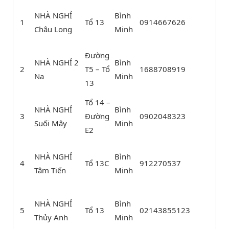
NHÀ NGHỈ
Bình
1
Tổ 13
0914667626
Châu Long
Minh
Đường
NHÀ NGHỈ 2
Bình
2
T5 – Tổ
1688708919
Na
Minh
13
Tổ 14 –
NHÀ NGHỈ
Bình
3
Đường
0902048323
Suối Mây
Minh
E2
NHÀ NGHỈ
Bình
4
Tổ 13C
912270537
Tâm Tiến
Minh
NHÀ NGHỈ
Bình
5
Tổ 13
02143855123
Thủy Anh
Minh