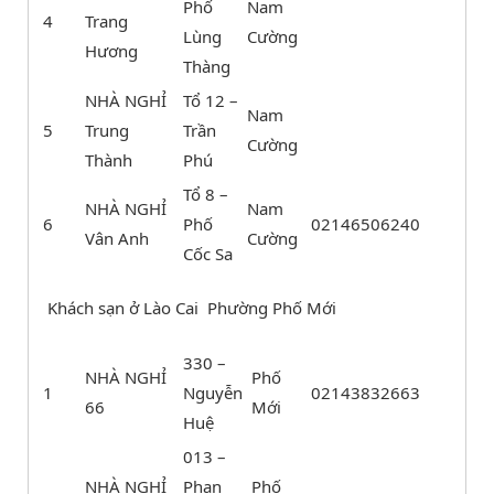
Phố
Nam
4
Trang
Lùng
Cường
Hương
Thàng
NHÀ NGHỈ
Tổ 12 –
Nam
5
Trung
Trần
Cường
Thành
Phú
Tổ 8 –
NHÀ NGHỈ
Nam
6
Phố
02146506240
Vân Anh
Cường
Cốc Sa
Khách sạn ở Lào Cai Phường Phố Mới
330 –
NHÀ NGHỈ
Phố
1
Nguyễn
02143832663
66
Mới
Huệ
013 –
NHÀ NGHỈ
Phan
Phố