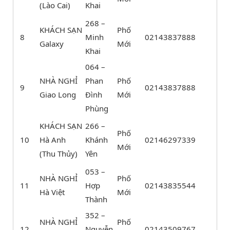
(Lào Cai)
Khai
268 –
KHÁCH SẠN
Phố
8
Minh
02143837888
Galaxy
Mới
Khai
064 –
NHÀ NGHỈ
Phan
Phố
9
02143837888
Giao Long
Đình
Mới
Phùng
KHÁCH SẠN
266 –
Phố
10
Hà Anh
Khánh
02146297339
Mới
(Thu Thủy)
Yên
053 –
NHÀ NGHỈ
Phố
11
Hợp
02143835544
Hà Việt
Mới
Thành
352 –
NHÀ NGHỈ
Phố
12
Nguyễn
02143509767