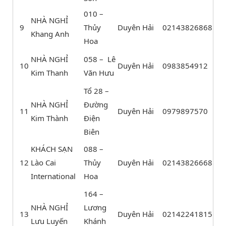
010 –
NHÀ NGHỈ
9
Thủy
Duyên Hải
02143826868
Khang Anh
Hoa
NHÀ NGHỈ
058 – Lê
10
Duyên Hải
0983854912
Kim Thanh
Văn Hưu
Tổ 28 –
NHÀ NGHỈ
Đường
11
Duyên Hải
0979897570
Kim Thành
Điện
Biên
KHÁCH SẠN
088 –
12
Lào Cai
Thủy
Duyên Hải
02143826668
International
Hoa
164 –
NHÀ NGHỈ
Lương
13
Duyên Hải
02142241815
Lưu Luyến
Khánh