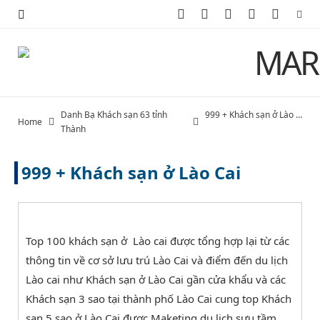
F
X
I
P
Y
a
(
n
i
o
c
T
s
n
u
e
w
t
t
T
Danh Bạ Khách sạn 63 tỉnh
999 + Khách sạn ở Lào Cai
Home
b
i
a
e
u
Thành
o
t
g
r
b
999 + Khách sạn ở Lào Cai
o
t
r
e
e
k
e
a
s
Top 100 khách sạn ở Lào cai được tổng hợp lại từ các
r
m
t
thông tin về cơ sở lưu trú Lào Cai và điểm đến du lịch
)
Lào cai như Khách sạn ở Lào Cai gần cửa khẩu và các
Khách sạn 3 sao tại thành phố Lào Cai cung top Khách
sạn 5 sao ở Lào Cai được
Maketing du lịch
sưu tầm