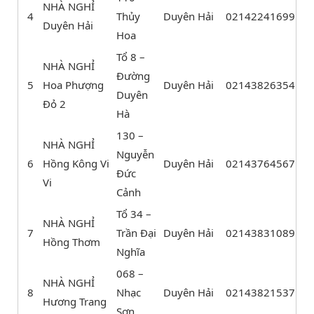
NHÀ NGHỈ
4
Thủy
Duyên Hải
02142241699
Duyên Hải
Hoa
Tổ 8 –
NHÀ NGHỈ
Đường
5
Hoa Phượng
Duyên Hải
02143826354
Duyên
Đỏ 2
Hà
130 –
NHÀ NGHỈ
Nguyễn
6
Hồng Kông Vi
Duyên Hải
02143764567
Đức
Vi
Cảnh
Tổ 34 –
NHÀ NGHỈ
7
Trần Đại
Duyên Hải
02143831089
Hồng Thơm
Nghĩa
068 –
NHÀ NGHỈ
8
Nhạc
Duyên Hải
02143821537
Hương Trang
Sơn