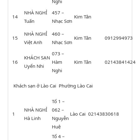
Nghi
NHÀ NGHỈ
457 –
14
Kim Tân
Tuấn
Nhạc Sơn
NHÀ NGHỈ
460 –
15
Kim Tân
0912994973
Việt Anh
Nhạc Sơn
073 –
KHÁCH SẠN
16
Hàm
Kim Tân
02143841424
Uyển Nhi
Nghi
Khách sạn ở Lào Cai Phường Lào Cai
Tổ 1 –
NHÀ NGHỈ
062 –
1
Lào Cai
02143830618
Hà Linh
Nguyễn
Huệ
Tổ 4 –