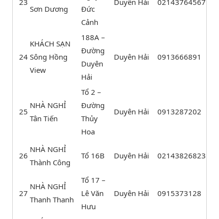
23
Duyên Hải
02143764567
Sơn Dương
Đức
Cảnh
188A –
KHÁCH SẠN
Đường
24
Sông Hồng
Duyên Hải
0913666891
Duyên
View
Hải
Tổ 2 –
NHÀ NGHỈ
Đường
25
Duyên Hải
0913287202
Tân Tiến
Thủy
Hoa
NHÀ NGHỈ
26
Tổ 16B
Duyên Hải
02143826823
Thành Công
Tổ 17 –
NHÀ NGHỈ
27
Lê Văn
Duyên Hải
0915373128
Thanh Thanh
Hưu