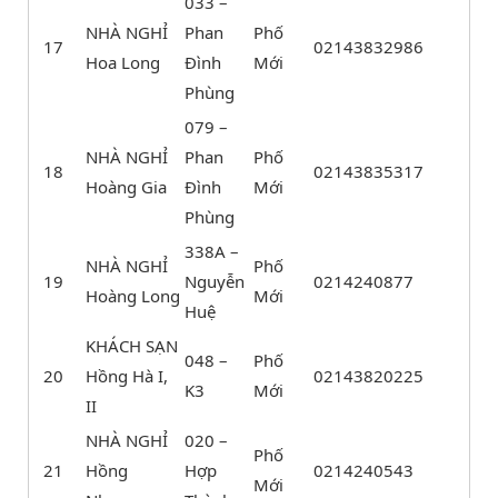
033 –
NHÀ NGHỈ
Phan
Phố
17
02143832986
Hoa Long
Đình
Mới
Phùng
079 –
NHÀ NGHỈ
Phan
Phố
18
02143835317
Hoàng Gia
Đình
Mới
Phùng
338A –
NHÀ NGHỈ
Phố
19
Nguyễn
0214240877
Hoàng Long
Mới
Huệ
KHÁCH SẠN
048 –
Phố
20
Hồng Hà I,
02143820225
K3
Mới
II
NHÀ NGHỈ
020 –
Phố
21
Hồng
Hợp
0214240543
Mới