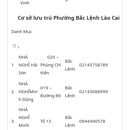
Vinh
Cơ sở lưu trú Phường Bắc Lệnh Lào Cai
Danh Mục
NHÀ
020 –
Bắc
1
NGHỈ Hải
Phùng Chí
02143758789
Lệnh
Sơn
Kiên
NHÀ
019 –
Bắc
2
NGHỈMin
02143688999
Đường B6
Lệnh
h Dũng
NHÀ
NGHỈ
Bắc
3
Tổ 15
0944490578
Minh
Lệnh