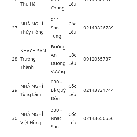
Thu Hà
Lếu
Chung
014 –
NHÀ NGHỈ
Cốc
27
Sơn
02143826789
Thủy Hồng
Lếu
Tùng
Đường
KHÁCH SẠN
An
Cốc
28
Trường
0912055787
Dương
Lếu
Thành
Vương
030 –
NHÀ NGHỈ
Cốc
29
Lê Quý
02143821744
Tùng Lâm
Lếu
Đôn
330 –
NHÀ NGHỈ
Cốc
30
Nhạc
02143656656
Việt Hồng
Lếu
Sơn