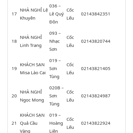
036 –
NHÀ NGHỈ Lệ
Cốc
17
Lê Quý
02143842351
Khuyên
Lếu
Đôn
093 –
NHÀ NGHỈ
Cốc
18
Nhạc
02143820744
Linh Trang
Lếu
Sơn
019 –
KHÁCH SẠN
Cốc
19
Sơn
02143821405
Misa Lào Cai
Lếu
Tùng
020B –
NHÀ NGHỈ
Cốc
20
Sơn
02143824987
Ngọc Mong
Lếu
Tùng
KHÁCH SẠN
019 –
Cốc
21
Quả Cầu
Hoàng
02143822924
Lếu
Vàng
Liên