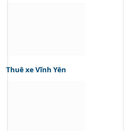
t
r
e
Thuê xe Vĩnh Yên