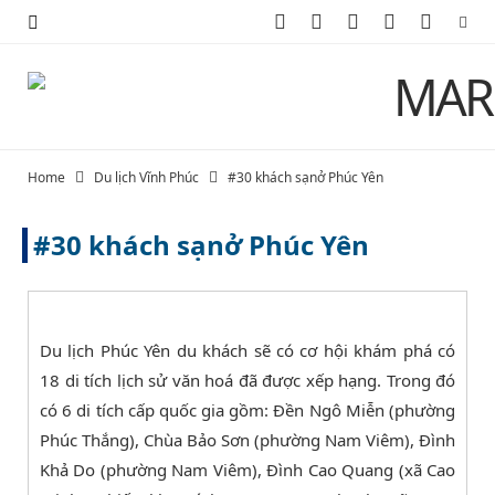
F
X
I
P
Y
a
(
n
i
o
c
T
s
n
u
e
w
t
t
T
Home
Du lịch Vĩnh Phúc
#30 khách sạnở Phúc Yên
b
i
a
e
u
#30 khách sạnở Phúc Yên
o
t
g
r
b
o
t
r
e
e
k
e
a
s
Du lịch Phúc Yên du khách sẽ có cơ hội khám phá có
r
m
t
18 di tích lịch sử văn hoá đã được xếp hạng. Trong đó
có 6 di tích cấp quốc gia gồm: Đền Ngô Miễn (phường
)
Phúc Thắng), Chùa Bảo Sơn (phường Nam Viêm), Đình
Khả Do (phường Nam Viêm), Đình Cao Quang (xã Cao