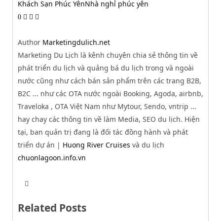
Khách Sạn Phúc Yên
Nhà nghỉ phúc yên
0
Author
Marketingdulich.net
Marketing Du Lịch là kênh chuyên chia sẻ thông tin về
phát triển du lịch và quảng bá du lịch trong và ngoài
nước cũng như cách bán sản phẩm trên các trang B2B,
B2C ... như các OTA nước ngoài Booking, Agoda, airbnb,
Traveloka , OTA Việt Nam như Mytour, Sendo, vntrip ...
hay chay các thông tin về làm Media, SEO du lịch. Hiện
tại, ban quản trị đang là đối tác đồng hành và phát
triển dự án |
Huong River Cruises
và du lịch
chuonlagoon.info.vn
T
W
w
e
i
b
t
Related Posts
s
t
i
e