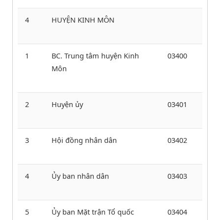
4
HUYỆN KINH MÔN
1
BC. Trung tâm huyện Kinh
03400
Môn
2
Huyện ủy
03401
3
Hội đồng nhân dân
03402
4
Ủy ban nhân dân
03403
5
Ủy ban Mặt trận Tổ quốc
03404