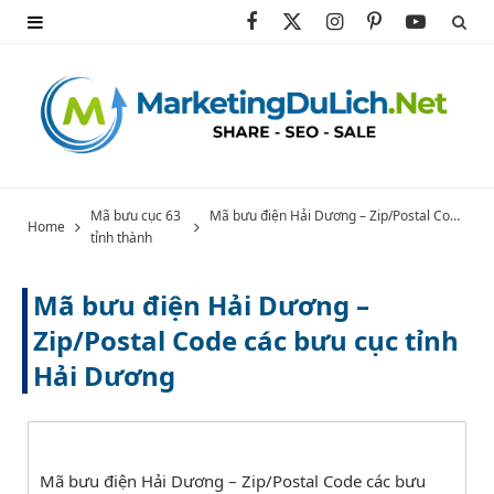
F
X
I
P
Y
a
(
n
i
o
c
T
s
n
u
e
w
t
t
T
b
i
a
e
u
Mã bưu cục 63
Mã bưu điện Hải Dương – Zip/Postal Code các bưu cục tỉnh Hải Dương
Home
tỉnh thành
o
t
g
r
b
o
t
r
e
e
Mã bưu điện Hải Dương –
k
e
a
s
Zip/Postal Code các bưu cục tỉnh
Hải Dương
r
m
t
)
Mã bưu điện Hải Dương – Zip/Postal Code các bưu