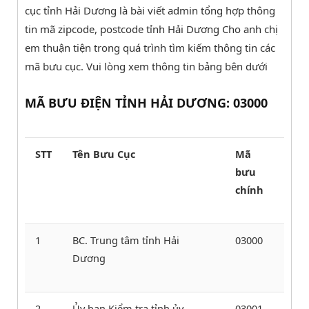
cục tỉnh Hải Dương là bài viết admin tổng hợp thông
tin mã zipcode, postcode tỉnh Hải Dương Cho anh chị
em thuận tiện trong quá trình tìm kiếm thông tin các
mã bưu cục. Vui lòng xem thông tin bảng bên dưới
MÃ BƯU ĐIỆN TỈNH HẢI DƯƠNG: ​​03000
STT
Tên Bưu Cục
​​Mã
bưu
chính
1
BC. Trung tâm tỉnh Hải
03000
Dương
2
Ủy ban Kiểm tra tỉnh ủy
03001