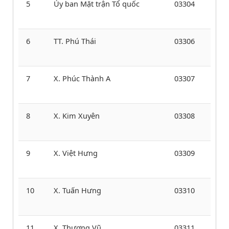
5
Ủy ban Mặt trận Tổ quốc
03304
6
TT. Phú Thái
03306
7
X. Phúc Thành A
03307
8
X. Kim Xuyên
03308
9
X. Việt Hưng
03309
10
X. Tuấn Hưng
03310
11
X. Thượng Vũ
03311