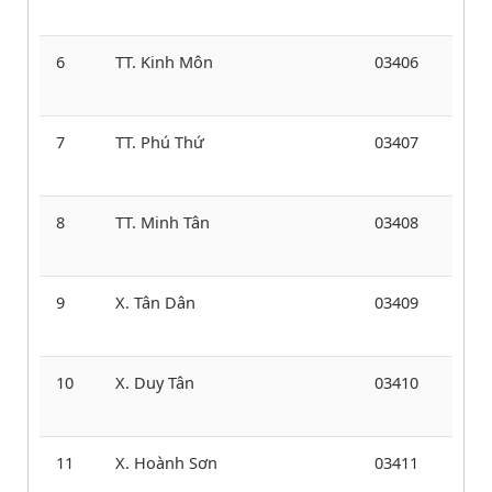
6
TT. Kinh Môn
03406
7
TT. Phú Thứ
03407
8
TT. Minh Tân
03408
9
X. Tân Dân
03409
10
X. Duy Tân
03410
11
X. Hoành Sơn
03411