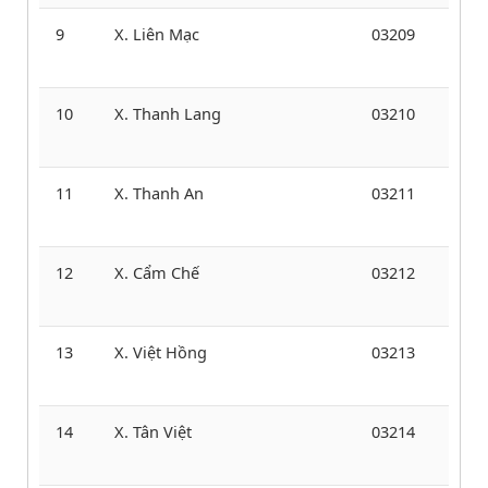
9
X. Liên Mạc
03209
10
X. Thanh Lang
03210
11
X. Thanh An
03211
12
X. Cẩm Chế
03212
13
X. Việt Hồng
03213
14
X. Tân Việt
03214