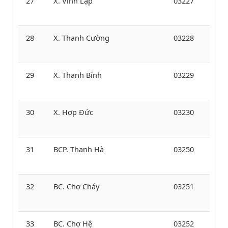
27
X. Vĩnh Lập
03227
28
X. Thanh Cường
03228
29
X. Thanh Bính
03229
30
X. Hợp Đức
03230
31
BCP. Thanh Hà
03250
32
BC. Chợ Cháy
03251
33
BC. Chợ Hệ
03252