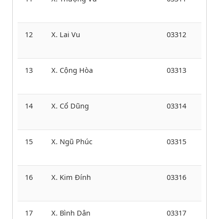
12
X. Lai Vu
03312
13
X. Cộng Hòa
03313
14
X. Cổ Dũng
03314
15
X. Ngũ Phúc
03315
16
X. Kim Đính
03316
17
X. Bình Dân
03317