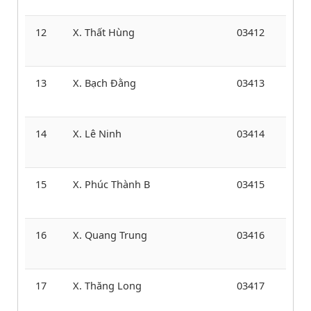
12
X. Thất Hùng
03412
13
X. Bạch Đằng
03413
14
X. Lê Ninh
03414
15
X. Phúc Thành B
03415
16
X. Quang Trung
03416
17
X. Thăng Long
03417