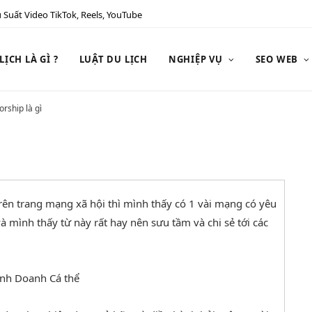
 Suất Video TikTok, Reels, YouTube
ỊCH LÀ GÌ ?
LUẬT DU LỊCH
NGHIỆP VỤ
SEO WEB
orship là gì
e trên trang mạng xã hội thì mình thấy có 1 vài mạng có yêu
à mình thấy từ này rất hay nên sưu tầm và chi sẻ tới các
inh Doanh Cá thể