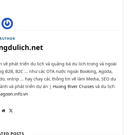
AUTHOR
ngdulich.net
n về phát triển du lịch và quảng bá du lịch trong và ngoài
g B2B, B2C ... như các OTA nước ngoài Booking, Agoda,
o, vntrip ... hay chay các thông tin về làm Media, SEO du
 hành và phát triển dự án |
Huong River Cruises
và du lịch
agoon.info.vn
W
T
e
w
b
i
s
t
i
t
t
e
ATED POSTS