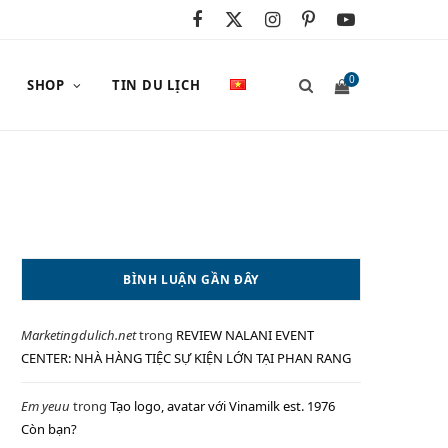
F
X
I
P
Y
a
(
n
i
o
0
SHOP
TIN DU LỊCH
c
T
s
n
u
e
w
t
t
T
S
b
i
a
e
u
o
t
g
r
b
o
t
r
e
e
H
BÌNH LUẬN GẦN ĐÂY
k
e
a
s
Marketingdulich.net
trong
REVIEW NALANI EVENT
r
m
t
O
CENTER: NHÀ HÀNG TIỆC SỰ KIỆN LỚN TẠI PHAN RANG
)
Em yeuu
trong
Tạo logo, avatar với Vinamilk est. 1976
Còn bạn?
P