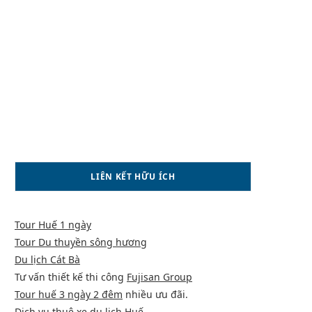
LIÊN KẾT HỮU ÍCH
Tour Huế 1 ngày
Tour Du thuyền sông hương
Du lịch Cát Bà
Tư vấn thiết kế thi công
Fujisan Group
Tour huế 3 ngày 2 đêm
nhiều ưu đãi.
Dịch vụ
thuê xe du lịch Huế