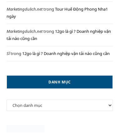
Marketingdulich.net
trong
Tour Huế Động Phong Nha1
ngày
P
Marketingdulich.net
trong
12go là gì ? Doanh nghiệp vận
tải nào cũng cần
Sĩ
trong
12go là gì ? Doanh nghiệp vận tải nào cũng cần
I
DANH MỤC
N
Danh
G
mục
C