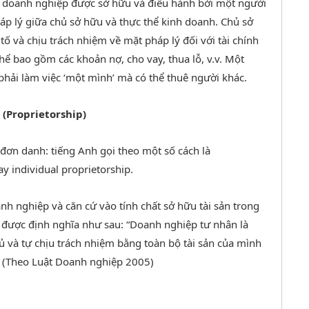
nh doanh nghiệp được sở hữu và điều hành bởi một người
áp lý giữa chủ sở hữu và thực thể kinh doanh. Chủ sở
 tố và chịu trách nhiệm về mặt pháp lý đối với tài chính
hể bao gồm các khoản nợ, cho vay, thua lỗ, v.v. Một
phải làm việc ‘một mình’ mà có thể thuê người khác.
(Proprietorship)
đơn danh: tiếng Anh gọi theo một số cách là
ay individual proprietorship.
nh nghiệp và căn cứ vào tính chất sở hữu tài sản trong
được định nghĩa như sau: “Doanh nghiệp tư nhân là
 và tự chịu trách nhiệm bằng toàn bộ tài sản của mình
” (Theo Luật Doanh nghiệp 2005)